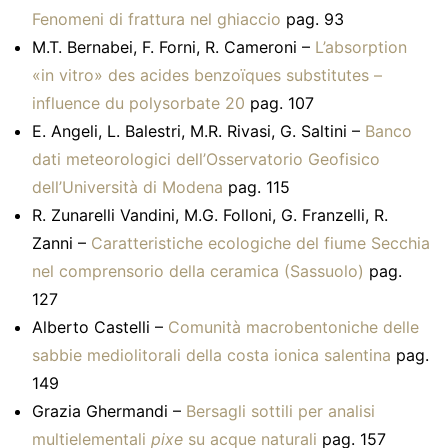
Fenomeni di frattura nel ghiaccio
pag. 93
M.T. Bernabei, F. Forni, R. Cameroni –
L’absorption
«in vitro» des acides benzoïques substitutes –
influence du polysorbate 20
pag. 107
E. Angeli, L. Balestri, M.R. Rivasi, G. Saltini –
Banco
dati meteorologici dell’Osservatorio Geofisico
dell’Università di Modena
pag. 115
R. Zunarelli Vandini, M.G. Folloni, G. Franzelli, R.
Zanni –
Caratteristiche ecologiche del fiume Secchia
nel comprensorio della ceramica (Sassuolo)
pag.
127
Alberto Castelli –
Comunità macrobentoniche delle
sabbie mediolitorali della costa ionica salentina
pag.
149
Grazia Ghermandi –
Bersagli sottili per analisi
multielementali
pixe
su acque naturali
pag. 157