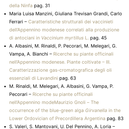
della Ninfa
pag. 31
Maria Luisa Manzini, Giuliana Trevisan Grandi, Carlo
Ferrari –
Caratteristiche strutturali dei vaccinieti
dell’Appennino modenese correlati alla produzione
di antociani in
Vaccinium myrtillus
L.
pag. 45
A. Albasini, M. Rinaldi, P. Pecorari, M. Melegari, G.
Vampa, A. Bianchi –
Ricerche su piante officinali
nell’Appennino modenese. Piante coltivate – III.
Caratterizzazione gas-cromatografica degli oli
essenziali di Lavandini
pag. 63
M. Rinaldi, M. Melegari, A. Albasini, G. Vampa, P.
Pecorari –
Ricerche su piante officinali
nell’Appennino mode
Maurizio Gnoli –
The
occurrence of the blue-green alga
Girvanella
in the
Lower Ordovician of Precordillera Argentina
pag. 83
S. Valeri, S. Mantovani, U. Del Pennino, A. Loria –