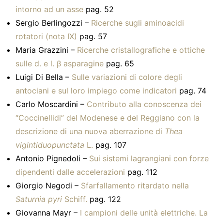
intorno ad un asse
pag. 52
Sergio Berlingozzi –
Ricerche sugli aminoacidi
rotatori (nota IX)
pag. 57
Maria Grazzini –
Ricerche cristallografiche e ottiche
sulle d. e l. β asparagine
pag. 65
Luigi Di Bella –
Sulle variazioni di colore degli
antociani e sul loro impiego come indicatori
pag. 74
Carlo Moscardini –
Contributo alla conoscenza dei
“Coccinellidi” del Modenese e del Reggiano con la
descrizione di una nuova aberrazione di
Thea
vigintiduopunctata
L.
pag. 107
Antonio Pignedoli –
Sui sistemi lagrangiani con forze
dipendenti dalle accelerazioni
pag. 112
Giorgio Negodi –
Sfarfallamento ritardato nella
Saturnia pyri
Schiff.
pag. 122
Giovanna Mayr –
I campioni delle unità elettriche. La