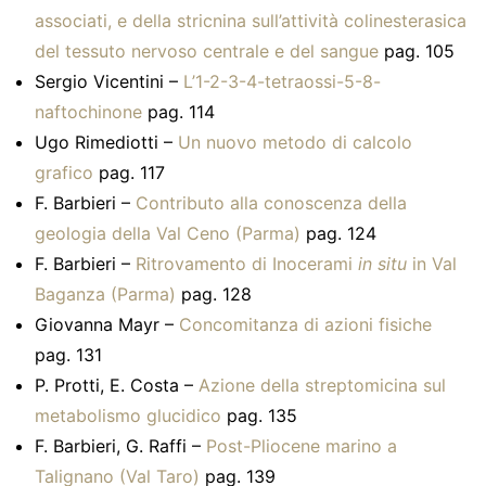
associati, e della stricnina sull’attività colinesterasica
del tessuto nervoso centrale e del sangue
pag. 105
Sergio Vicentini –
L’1-2-3-4-tetraossi-5-8-
naftochinone
pag. 114
Ugo Rimediotti –
Un nuovo metodo di calcolo
grafico
pag. 117
F. Barbieri –
Contributo alla conoscenza della
geologia della Val Ceno (Parma)
pag. 124
F. Barbieri –
Ritrovamento di Inocerami
in situ
in Val
Baganza (Parma)
pag. 128
Giovanna Mayr –
Concomitanza di azioni fisiche
pag. 131
P. Protti, E. Costa –
Azione della streptomicina sul
metabolismo glucidico
pag. 135
F. Barbieri, G. Raffi –
Post-Pliocene marino a
Talignano (Val Taro)
pag. 139