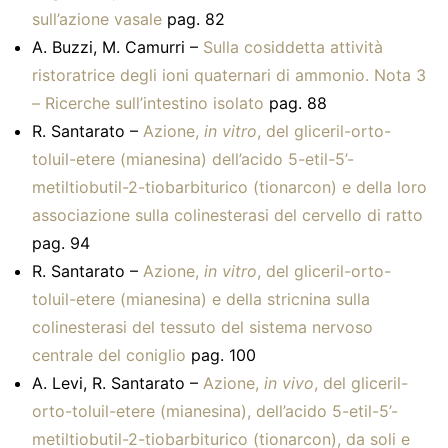
sull’azione vasale
pag. 82
A. Buzzi, M. Camurri –
Sulla cosiddetta attività
ristoratrice degli ioni quaternari di ammonio. Nota 3
– Ricerche sull’intestino isolato
pag. 88
R. Santarato –
Azione,
in vitro
, del gliceril-orto-
toluil-etere (mianesina) dell’acido 5-etil-5’-
metiltiobutil-2-tiobarbiturico (tionarcon) e della loro
associazione sulla colinesterasi del cervello di ratto
pag. 94
R. Santarato –
Azione,
in vitro
, del gliceril-orto-
toluil-etere (mianesina) e della stricnina sulla
colinesterasi del tessuto del sistema nervoso
centrale del coniglio
pag. 100
A. Levi, R. Santarato –
Azione,
in vivo
, del gliceril-
orto-toluil-etere (mianesina), dell’acido 5-etil-5’-
metiltiobutil-2-tiobarbiturico (tionarcon), da soli e