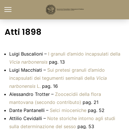
Atti 1898
Luigi Buscalioni –
I granuli d’amido incapsulati della
Vicia narbonensis
pag. 13
Luigi Macchiati –
Sui pretesi granuli d’amido
incapsulati dei tegumenti seminali della
Vicia
narbonensis
L.
pag. 16
Alessandro Trotter –
Zoocecidii della flora
mantovana (secondo contributo)
pag. 21
Dante Pantanelli –
Selci mioceniche
pag. 52
Attilio Cevidalli –
Note storiche intorno agli studi
sulla determinazione del sesso
pag. 53