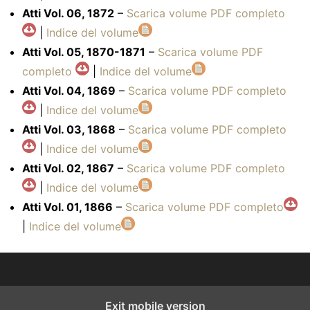
Atti Vol. 06, 1872
–
Scarica volume PDF completo
|
Indice del volume
Atti Vol. 05, 1870-1871
–
Scarica volume PDF
completo
|
Indice del volume
Atti Vol. 04, 1869
–
Scarica volume PDF completo
|
Indice del volume
Atti Vol. 03, 1868
–
Scarica volume PDF completo
|
Indice del volume
Atti Vol. 02, 1867
–
Scarica volume PDF completo
|
Indice del volume
Atti Vol. 01, 1866
–
Scarica volume PDF completo
|
Indice del volume
Exit mobile version