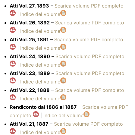
Atti Vol. 27, 1893
–
Scarica volume PDF completo
|
Indice del volume
Atti Vol. 26, 1892
–
Scarica volume PDF completo
|
Indice del volume
Atti Vol. 25, 1891
–
Scarica volume PDF completo
|
Indice del volume
Atti Vol. 24, 1890
–
Scarica volume PDF completo
|
Indice del volume
Atti Vol. 23, 1889
–
Scarica volume PDF completo
|
Indice del volume
Atti Vol. 22, 1888
–
Scarica volume PDF completo
|
Indice del volume
Rendiconto dal 1886 al 1887
–
Scarica volume PDF
completo
|
Indice del volume
Atti Vol. 21, 1887
–
Scarica volume PDF completo
|
Indice del volume