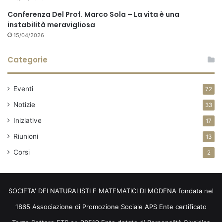
Conferenza Del Prof. Marco Sola – La vita è una
instabilità meravigliosa
15/04/2026
Categorie
Eventi
72
Notizie
33
Iniziative
17
Riunioni
13
Corsi
2
SOCIETA' DEI NATURALISTI E MATEMATICI DI MODENA fondata nel
1865 Associazione di Promozione Sociale APS Ente certificato