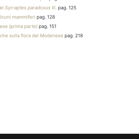
del
Syrraptes paradoxus
Ill.
pag. 125
alcuni mammiferi
pag. 128
ese (prima parte)
pag. 151
iche sulla flora del Modenese
pag. 218