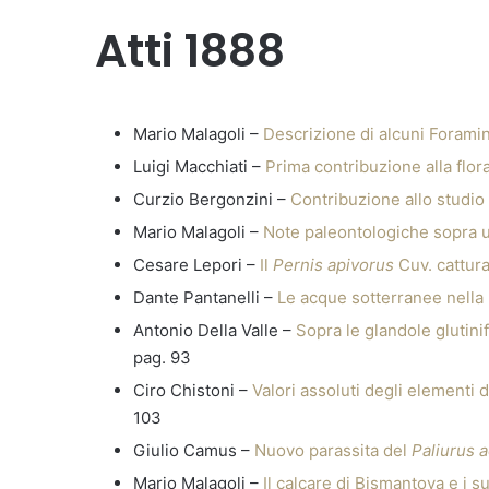
Atti 1888
Mario Malagoli –
Descrizione di alcuni Forami
Luigi Macchiati –
Prima contribuzione alla flor
Curzio Bergonzini –
Contribuzione allo studi
Mario Malagoli –
Note paleontologiche sopra 
Cesare Lepori –
Il
Pernis apivorus
Cuv. cattur
Dante Pantanelli –
Le acque sotterranee nell
Antonio Della Valle –
Sopra le glandole glutini
pag. 93
Ciro Chistoni –
Valori assoluti degli elementi
103
Giulio Camus –
Nuovo parassita del
Paliurus 
Mario Malagoli –
Il calcare di Bismantova e i s