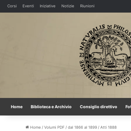
Corsi
Eventi
Iniziative
Notizie
Riunioni
Home
Biblioteca e Archivio
Consiglio direttivo
Fo
Home
/
Volumi PDF
/
dal 1866 al 1899
/
Atti 1888