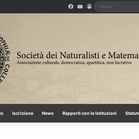
Facebook
You Tube
Accedi
to
Iscrizione
News
Rapporti con le Istituzioni
Statut