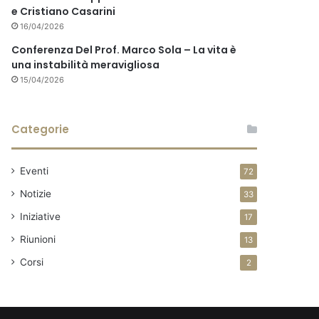
e Cristiano Casarini
16/04/2026
Conferenza Del Prof. Marco Sola – La vita è
una instabilità meravigliosa
15/04/2026
Categorie
Eventi
72
Notizie
33
Iniziative
17
Riunioni
13
Corsi
2