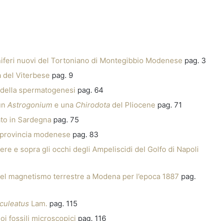
niferi nuovi del Tortoniano di Montegibbio Modenese
pag. 3
a del Viterbese
pag. 9
o della spermatogenesi
pag. 64
un
Astrogonium
e una
Chirodota
del Pliocene
pag. 71
ato in Sardegna
pag. 75
a provincia modenese
pag. 83
fere e sopra gli occhi degli Ampeliscidi del Golfo di Napoli
 del magnetismo terrestre a Modena per l’epoca 1887
pag.
aculeatus
Lam.
pag. 115
uoi fossili microscopici
pag. 116