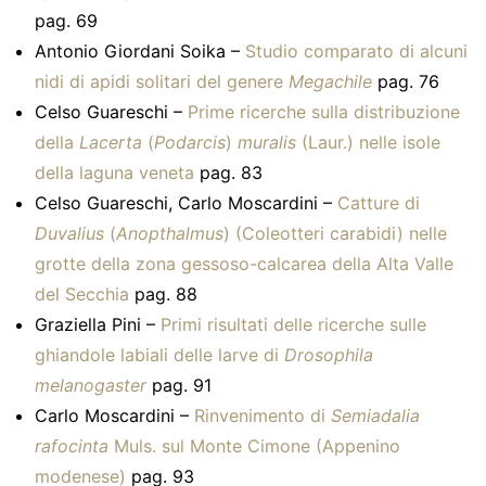
pag. 69
Antonio Giordani Soika –
Studio comparato di alcuni
nidi di apidi solitari del genere
Megachile
pag. 76
Celso Guareschi –
Prime ricerche sulla distribuzione
della
Lacerta
(
Podarcis
)
muralis
(Laur.) nelle isole
della laguna veneta
pag. 83
Celso Guareschi, Carlo Moscardini –
Catture di
Duvalius
(
Anopthalmus
) (Coleotteri carabidi) nelle
grotte della zona gessoso-calcarea della Alta Valle
del Secchia
pag. 88
Graziella Pini –
Primi risultati delle ricerche sulle
ghiandole labiali delle larve di
Drosophila
melanogaster
pag. 91
Carlo Moscardini –
Rinvenimento di
Semiadalia
rafocinta
Muls. sul Monte Cimone (Appenino
modenese)
pag. 93