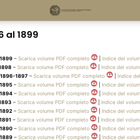
6 al 1899
, 1899
–
Scarica volume PDF completo
|
Indice del volu
, 1898
–
Scarica volume PDF completo
|
Indice del volu
0, 1896-1897
–
Scarica volume PDF completo
|
Indice de
, 1895
–
Scarica volume PDF completo
|
Indice del volu
, 1894
–
Scarica volume PDF completo
|
Indice del volu
, 1893
–
Scarica volume PDF completo
|
Indice del volu
, 1892
–
Scarica volume PDF completo
|
Indice del volu
 1891
–
Scarica volume PDF completo
|
Indice del volu
, 1890
–
Scarica volume PDF completo
|
Indice del volu
, 1889
–
Scarica volume PDF completo
|
Indice del volu