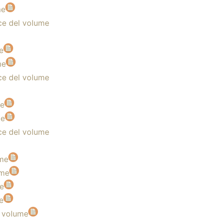
me
ce del volume
e
me
ce del volume
me
me
ce del volume
ume
ume
me
e
l volume