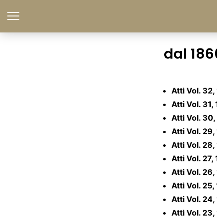
dal 186
Atti Vol. 32
Atti Vol. 31
Atti Vol. 3
Atti Vol. 29
Atti Vol. 28
Atti Vol. 27
Atti Vol. 26
Atti Vol. 25,
Atti Vol. 24
Atti Vol. 23