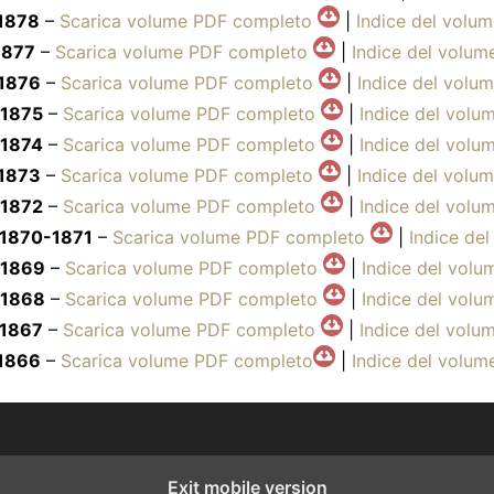
 1878
–
Scarica volume PDF completo
|
Indice del volu
 1877
–
Scarica volume PDF completo
|
Indice del volum
, 1876
–
Scarica volume PDF completo
|
Indice del volu
, 1875
–
Scarica volume PDF completo
|
Indice del volu
, 1874
–
Scarica volume PDF completo
|
Indice del volu
, 1873
–
Scarica volume PDF completo
|
Indice del volu
, 1872
–
Scarica volume PDF completo
|
Indice del volu
, 1870-1871
–
Scarica volume PDF completo
|
Indice de
, 1869
–
Scarica volume PDF completo
|
Indice del volu
, 1868
–
Scarica volume PDF completo
|
Indice del volu
, 1867
–
Scarica volume PDF completo
|
Indice del volu
, 1866
–
Scarica volume PDF completo
|
Indice del volum
Exit mobile version