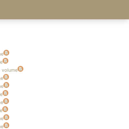
me
me
l volume
me
me
me
me
me
me
me