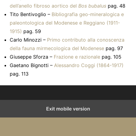
dell’anello fibroso aortico del
Bos bubalus
pag. 48
Tito Bentivoglio –
Bibliografia geo-mineralogica e
paleontologica del Modenese e Reggiano (1911-
1915)
pag. 59
Carlo Minozzi –
Primo contributo alla conoscenza
della fauna mirmecologica del Modenese
pag. 97
Giuseppe Sforza –
Frazione e razionale
pag. 105
Gaetano Bignotti –
Alessandro Coggi (1864-1917)
pag. 113
Exit mobile version