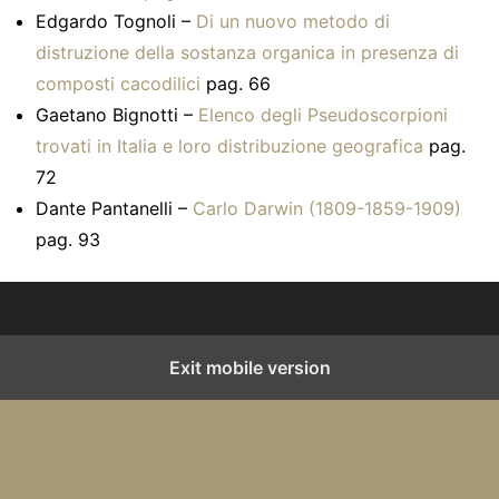
Edgardo Tognoli –
Di un nuovo metodo di
distruzione della sostanza organica in presenza di
composti cacodilici
pag. 66
Gaetano Bignotti –
Elenco degli Pseudoscorpioni
trovati in Italia e loro distribuzione geografica
pag.
72
Dante Pantanelli –
Carlo Darwin (1809-1859-1909)
pag. 93
Exit mobile version