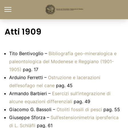
Atti 1909
Tito Bentivoglio –
Bibliografia geo-mineralogica e
paleontologica del Modenese e Reggiano (1901-
1905)
pag. 17
Arduino Ferretti –
Ostruzione e lacerazioni
dell’esofago nel cane
pag. 45
Armando Barbieri –
Esercizi sull’integrazione di
alcune equazioni differenziali
pag. 49
Giacomo G. Bassoli –
Otoliti fossili di pesci
pag. 55
Giuseppe Sforza –
Sull’estensionimetria ipersferica
di L. Schläfli
pag. 61