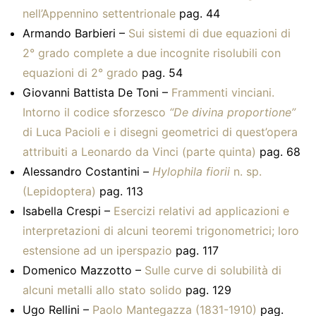
nell’Appennino settentrionale
pag. 44
Armando Barbieri –
Sui sistemi di due equazioni di
2° grado complete a due incognite risolubili con
equazioni di 2° grado
pag. 54
Giovanni Battista De Toni –
Frammenti vinciani.
Intorno il codice sforzesco
“De divina proportione”
di Luca Pacioli e i disegni geometrici di quest’opera
attribuiti a Leonardo da Vinci (parte quinta)
pag. 68
Alessandro Costantini –
Hylophila fiorii
n. sp.
(Lepidoptera)
pag. 113
Isabella Crespi –
Esercizi relativi ad applicazioni e
interpretazioni di alcuni teoremi trigonometrici; loro
estensione ad un iperspazio
pag. 117
Domenico Mazzotto –
Sulle curve di solubilità di
alcuni metalli allo stato solido
pag. 129
Ugo Rellini –
Paolo Mantegazza (1831-1910)
pag.