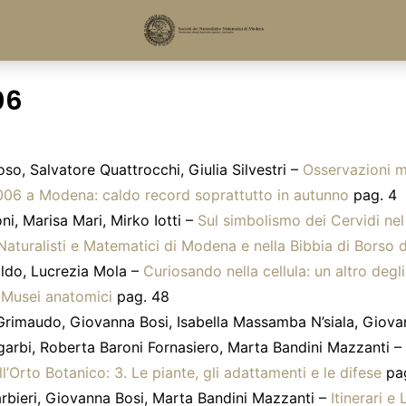
06
o, Salvatore Quattrocchi, Giulia Silvestri –
Osservazioni 
2006 a Modena: caldo record soprattutto in autunno
pag. 4
ni, Marisa Mari, Mirko Iotti –
Sul simbolismo dei Cervidi nel 
Naturalisti e Matematici di Modena e nella Bibbia di Borso 
ldo, Lucrezia Mola –
Curiosando nella cellula: un altro degli 
i Musei anatomici
pag. 48
rimaudo, Giovanna Bosi, Isabella Massamba N’siala, Giovan
garbi, Roberta Baroni Fornasiero, Marta Bandini Mazzanti –
ll’Orto Botanico: 3. Le piante, gli adattamenti e le difese
pag
rbieri, Giovanna Bosi, Marta Bandini Mazzanti –
Itinerari e