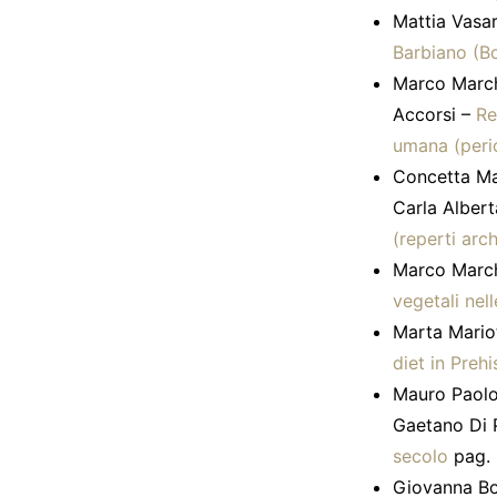
Mattia Vasar
Barbiano (Bo
Marco Marche
Accorsi –
Re
umana (peri
Concetta Mar
Carla Alber
(reperti ar
Marco Marche
vegetali nel
Marta Mariott
diet in Preh
Mauro Paolo
Gaetano Di 
secolo
pag.
Giovanna Bos