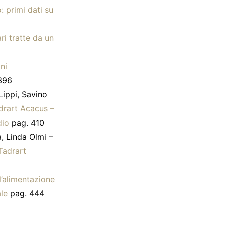
 primi dati su
ri tratte da un
ni
396
Lippi, Savino
adrart Acacus –
dio
pag. 410
, Linda Olmi –
 Tadrart
ll’alimentazione
ale
pag. 444