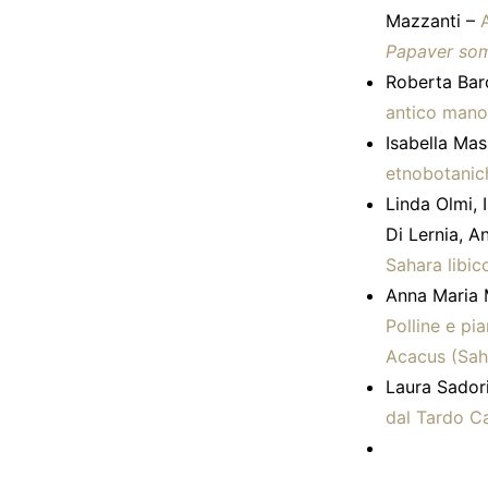
Mazzanti –
Papaver so
Roberta Baro
antico mano
Isabella Mas
etnobotanic
Linda Olmi, 
Di Lernia, A
Sahara libic
Anna Maria M
Polline e pia
Acacus (Saha
Laura Sador
dal Tardo Ca