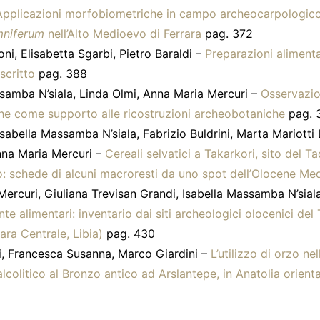
Applicazioni morfobiometriche in campo archeocarpologico:
mniferum
nell’Alto Medioevo di Ferrara
pag. 372
ni, Elisabetta Sgarbi, Pietro Baraldi –
Preparazioni alimenta
scritto
pag. 388
samba N’siala, Linda Olmi, Anna Maria Mercuri –
Osservazio
he come supporto alle ricostruzioni archeobotaniche
pag. 
Isabella Massamba N’siala, Fabrizio Buldrini, Marta Mariotti 
nna Maria Mercuri –
Cereali selvatici a Takarkori, sito del T
o: schede di alcuni macroresti da uno spot dell’Olocene Me
ercuri, Giuliana Trevisan Grandi, Isabella Massamba N’siala
nte alimentari: inventario dai siti archeologici olocenici del
ra Centrale, Libia)
pag. 430
i, Francesca Susanna, Marco Giardini –
L’utilizzo di orzo ne
lcolitico al Bronzo antico ad Arslantepe, in Anatolia orient