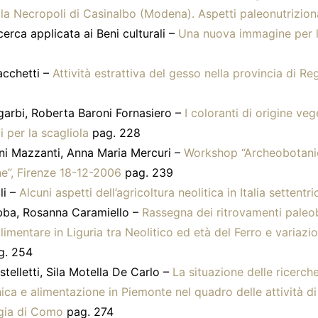
lla Necropoli di Casinalbo (Modena). Aspetti paleonutriziona
cerca applicata ai Beni culturali –
Una nuova immagine per l
acchetti –
Attività estrattiva del gesso nella provincia di Re
garbi, Roberta Baroni Fornasiero –
I coloranti di origine veg
i per la scagliola
pag. 228
ni Mazzanti, Anna Maria Mercuri –
Workshop “Archeobotani
e”, Firenze 18-12-2006
pag. 239
li –
Alcuni aspetti dell’agricoltura neolitica in Italia settentr
bba, Rosanna Caramiello –
Rassegna dei ritrovamenti paleo
limentare in Liguria tra Neolitico ed età del Ferro e variazio
g. 254
telletti, Sila Motella De Carlo –
La situazione delle ricerche
ca e alimentazione in Piemonte nel quadro delle attività di
gia di Como
pag. 274