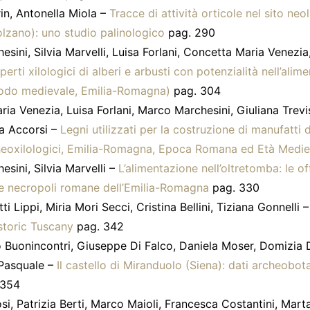
in, Antonella Miola –
Tracce di attività orticole nel sito neol
lzano): uno studio palinologico
pag. 290
sini, Silvia Marvelli, Luisa Forlani, Concetta Maria Venezia
perti xilologici di alberi e arbusti con potenzialità nell’alim
odo medievale, Emilia-Romagna)
pag. 304
ia Venezia, Luisa Forlani, Marco Marchesini, Giuliana Trevi
ta Accorsi –
Legni utilizzati per la costruzione di manufatti 
cheoxilologici, Emilia-Romagna, Epoca Romana ed Età Medie
sini, Silvia Marvelli –
L’alimentazione nell’oltretomba: le of
le necropoli romane dell’Emilia-Romagna
pag. 330
i Lippi, Miria Mori Secci, Cristina Bellini, Tiziana Gonnelli 
istoric Tuscany
pag. 342
 Buonincontri, Giuseppe Di Falco, Daniela Moser, Domizia 
Pasquale –
Il castello di Miranduolo (Siena): dati archeobotan
 354
i, Patrizia Berti, Marco Maioli, Francesca Costantini, Mart