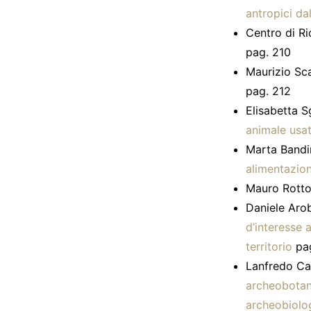
antropici da
Centro di Ri
pag. 210
Maurizio Sc
pag. 212
Elisabetta S
animale usat
Marta Bandi
alimentazion
Mauro Rotto
Daniele Aro
d’interesse a
territorio
pa
Lanfredo Cas
archeobotani
archeobiolo