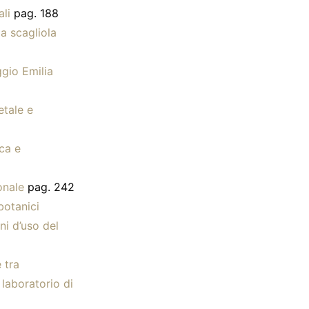
li
pag. 188
a scagliola
ggio Emilia
etale e
ca e
ionale
pag. 242
botanici
ni d’uso del
 tra
 laboratorio di