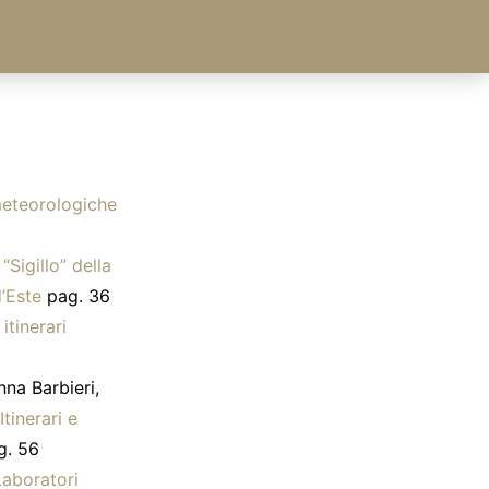
meteorologiche
“Sigillo” della
d’Este
pag. 36
itinerari
na Barbieri,
Itinerari e
. 56
 Laboratori