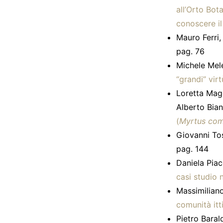
all’Orto Bota
conoscere i
Mauro Ferri,
pag. 76
Michele Mel
“grandi” virt
Loretta Magg
Alberto Bian
(
Myrtus co
Giovanni To
pag. 144
Daniela Piac
casi studio 
Massimiliano
comunità itt
Pietro Baral