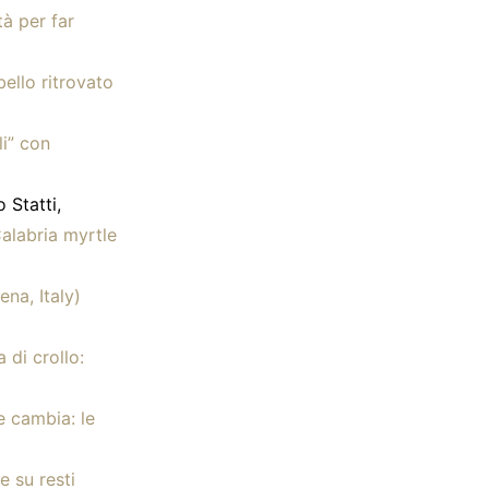
tà per far
bello ritrovato
li” con
 Statti,
Calabria myrtle
na, Italy)
 di crollo:
 cambia: le
e su resti