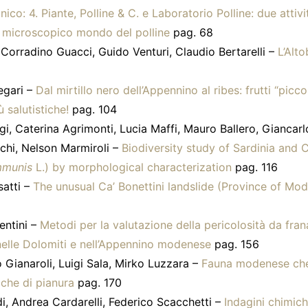
nico: 4. Piante, Polline & C. e Laboratorio Polline: due attivi
l microscopico mondo del polline
pag. 68
 Corradino Guacci, Guido Venturi, Claudio Bertarelli –
L’Alto
egari –
Dal mirtillo nero dell’Appennino al ribes: frutti “picco
ù salutistiche!
pag. 104
i, Caterina Agrimonti, Lucia Maffi, Mauro Ballero, Giancarlo
chi, Nelson Marmiroli –
Biodiversity study of Sardinia and 
mmunis
L.) by morphological characterization
pag. 116
satti –
The unusual Ca’ Bonettini landslide (Province of Mode
entini –
Metodi per la valutazione della pericolosità da frana
nelle Dolomiti e nell’Appennino modenese
pag. 156
 Gianaroli, Luigi Sala, Mirko Luzzara –
Fauna modenese che
iche di pianura
pag. 170
di, Andrea Cardarelli, Federico Scacchetti –
Indagini chimich