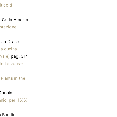
itico di
, Carla Alberta
entazione
san Grandi,
da cucina
vale)
pag. 314
ferte votive
–
Plants in the
Donnini,
ici per il X-XI
a Bandini