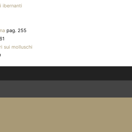
 ibernanti
ina
pag. 255
61
i sui molluschi
9