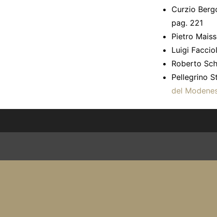
Curzio Berg
pag. 221
Pietro Mais
Luigi Faccio
Roberto Sch
Pellegrino S
del Modenese