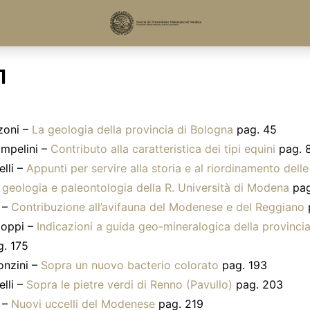
1
zoni –
La geologia della provincia di Bologna
pag. 45
mpelini –
Contributo alla caratteristica dei tipi equini
pag. 
lli –
Appunti per servire alla storia e al riordinamento delle
 geologia e paleontologia della R. Università di Modena
pag
i –
Contribuzione all’avifauna del Modenese e del Reggiano
Coppi –
Indicazioni a guida geo-mineralogica della provinc
. 175
onzini –
Sopra un nuovo bacterio colorato
pag. 193
lli –
Sopra le pietre verdi di Renno (Pavullo)
pag. 203
i –
Nuovi uccelli del Modenese
pag. 219