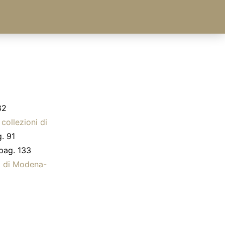
82
 collezioni di
. 91
pag. 133
ia di Modena-