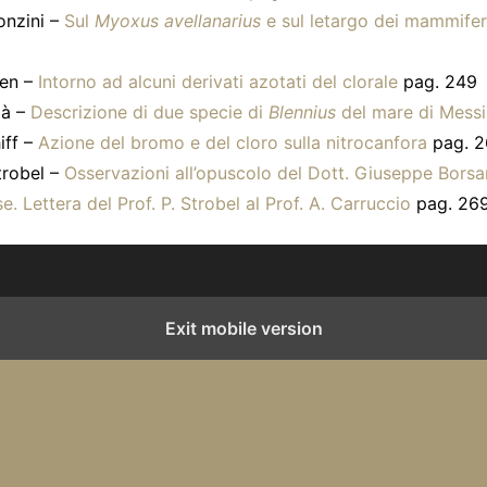
onzini –
Sul
Myoxus avellanarius
e sul letargo dei mammiferi
sen –
Intorno ad alcuni derivati azotati del clorale
pag. 249
là –
Descrizione di due specie di
Blennius
del mare di Mess
iff –
Azione del bromo e del cloro sulla nitrocanfora
pag. 2
trobel –
Osservazioni all’opuscolo del Dott. Giuseppe Borsar
. Lettera del Prof. P. Strobel al Prof. A. Carruccio
pag. 26
Exit mobile version