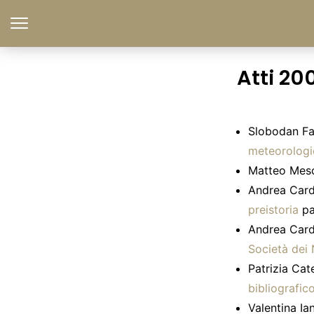
Atti 20
Slobodan Fa
meteorologic
Matteo Mesc
Andrea Card
preistoria
pa
Andrea Card
Società dei 
Patrizia Cat
bibliografic
Valentina Ia