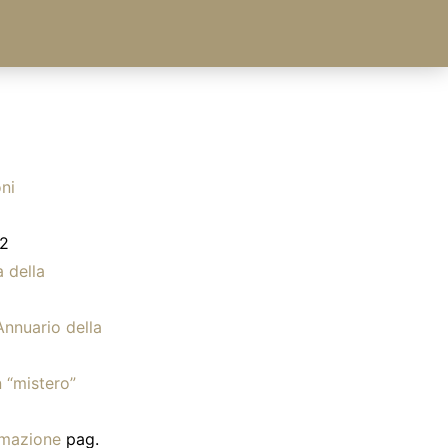
ni
12
 della
Annuario della
 “mistero”
rmazione
pag.