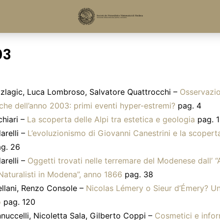
03
zlagic, Luca Lombroso, Salvatore Quattrocchi –
Osservazio
he dell’anno 2003: primi eventi hyper-estremi?
pag. 4
hiari –
La scoperta delle Alpi tra estetica e geologia
pag. 
arelli –
L’evoluzionismo di Giovanni Canestrini e la scoperta
g. 26
arelli –
Oggetti trovati nelle terremare del Modenese dall’ “
Naturalisti in Modena”, anno 1866
pag. 38
ellani, Renzo Console –
Nicolas Lémery o Sieur d’Émery? Un
o
pag. 120
nnuccelli, Nicoletta Sala, Gilberto Coppi –
Cosmetici e info