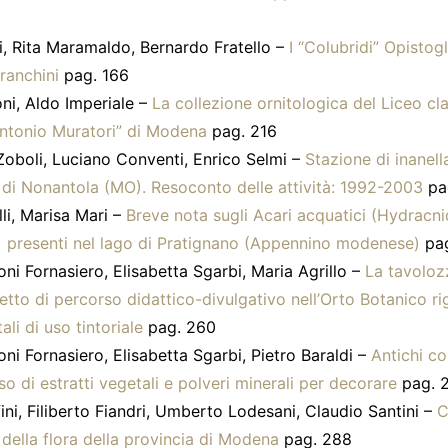
, Rita Maramaldo, Bernardo Fratello –
I “Colubridi” Opistogli
ranchini
pag. 166
ni, Aldo Imperiale –
La collezione ornitologica del Liceo cl
ntonio Muratori” di Modena
pag. 216
oboli, Luciano Conventi, Enrico Selmi –
Stazione di inanel
di Nonantola (MO). Resoconto delle attività: 1992-2003
pa
li, Marisa Mari –
Breve nota sugli Acari acquatici (Hydracni
) presenti nel lago di Pratignano (Appennino modenese)
pag
ni Fornasiero, Elisabetta Sgarbi, Maria Agrillo –
La tavoloz
etto di percorso didattico-divulgativo nell’Orto Botanico r
li di uso tintoriale
pag. 260
ni Fornasiero, Elisabetta Sgarbi, Pietro Baraldi –
Antichi co
so di estratti vegetali e polveri minerali per decorare
pag. 
ini, Filiberto Fiandri, Umberto Lodesani, Claudio Santini –
C
ella flora della provincia di Modena
pag. 288