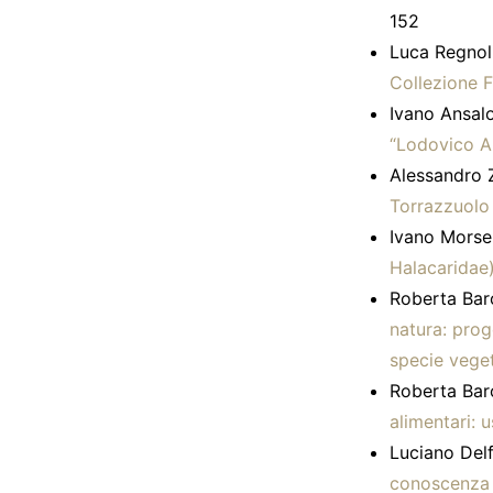
152
Luca Regnoli
Collezione F
Ivano Ansalo
“Lodovico A
Alessandro Z
Torrazzuolo 
Ivano Morsel
Halacaridae
Roberta Baro
natura: prog
specie vegeta
Roberta Baro
alimentari: u
Luciano Delf
conoscenza d