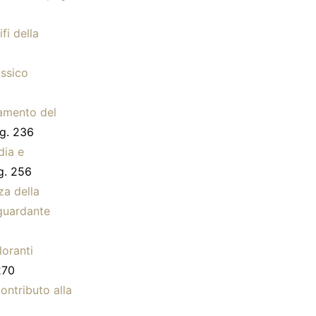
fi della
assico
lamento del
g. 236
dia e
. 256
za della
iguardante
loranti
270
ontributo alla